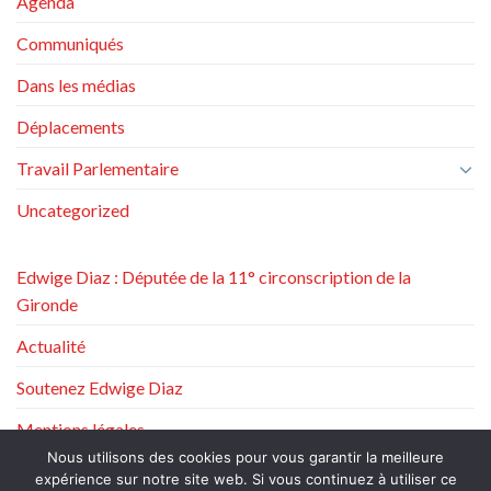
Agenda
Communiqués
Dans les médias
Déplacements
Travail Parlementaire
Uncategorized
Edwige Diaz : Députée de la 11° circonscription de la
Gironde
Actualité
Soutenez Edwige Diaz
Mentions légales
Nous utilisons des cookies pour vous garantir la meilleure
Politique de protection des données à caractère personnel
expérience sur notre site web. Si vous continuez à utiliser ce