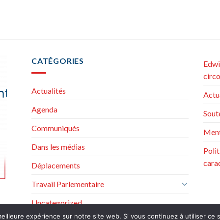
CATÉGORIES
Edwi
circ
Actualités
Actu
Agenda
Sout
Communiqués
Ment
Dans les médias
Poli
cara
Déplacements
Travail Parlementaire
Uncategorized
eilleure expérience sur notre site web. Si vous continuez à utiliser ce