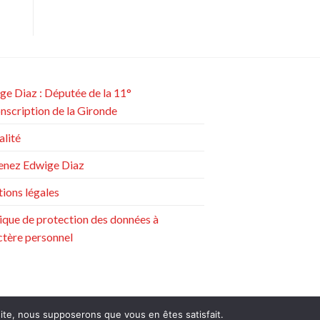
ge Diaz : Députée de la 11°
onscription de la Gironde
alité
enez Edwige Diaz
ions légales
tique de protection des données à
ctère personnel
 site, nous supposerons que vous en êtes satisfait.