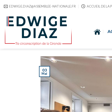
Skip
EDWIGE.DIAZ@ASSEMBLEE-NATIONALE.FR
ACCUEIL DE LA 
to
content
A
03
Mai