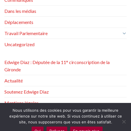
Dans les médias
Déplacements
Travail Parlementaire
Uncategorized
Edwige Diaz : Députée de la 11° circonscription de la
Gironde
Actualité
Soutenez Edwige Diaz
Mentions légales
Nous utilisons des cookies pour vous garantir la meilleure
Politique de protection des données à caractère personnel
expérience sur notre site web. Si vous continuez à utiliser ce
site, nous supposerons que vous en êtes satisfait.