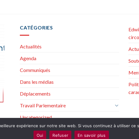
CATÉGORIES
Edwi
circ
Actualités
Actu
Agenda
Sout
Communiqués
Ment
Dans les médias
Poli
cara
Déplacements
Travail Parlementaire
Uncategorized
eilleure expérience sur notre site web. Si vous continuez à utiliser ce
Oui
Refuser
En savoir plus