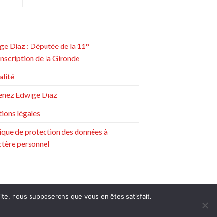
ge Diaz : Députée de la 11°
onscription de la Gironde
alité
enez Edwige Diaz
ions légales
tique de protection des données à
ctère personnel
 site, nous supposerons que vous en êtes satisfait.