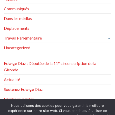
Communiqués
Dans les médias
Déplacements
Travail Parlementaire
Uncategorized
Edwige Diaz : Députée de la 11° circonscription de la
Gironde
Actualité
Soutenez Edwige Diaz
Mentions légales
Nous utilisons des cookies pour vous garantir la meilleure
Politique de protection des données à caractère personnel
expérience sur notre site web. Si vous continuez à utiliser ce