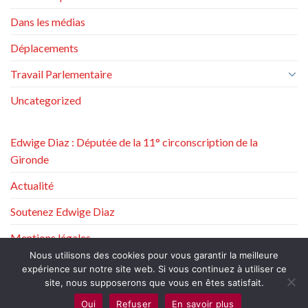
Dans les médias
Déplacements
Travail Parlementaire
Uncategorized
Edwige Diaz : Députée de la 11° circonscription de la
Gironde
Actualité
Soutenez Edwige Diaz
Mentions légales
Nous utilisons des cookies pour vous garantir la meilleure
Politique de protection des données à caractère personnel
expérience sur notre site web. Si vous continuez à utiliser ce
site, nous supposerons que vous en êtes satisfait.
Oui
Refuser
En savoir plus
Copyright 2026 ©
Edwige Diaz