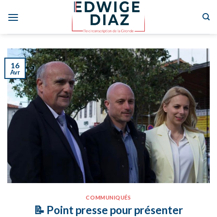
Skip
to
content
16
Avr
COMMUNIQUÉS
📝 Point presse pour présenter