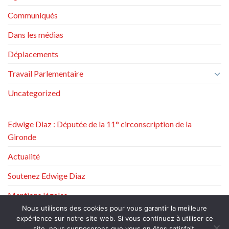
Communiqués
Dans les médias
Déplacements
Travail Parlementaire
Uncategorized
Edwige Diaz : Députée de la 11° circonscription de la
Gironde
Actualité
Soutenez Edwige Diaz
Mentions légales
Nous utilisons des cookies pour vous garantir la meilleure
Politique de protection des données à caractère personnel
expérience sur notre site web. Si vous continuez à utiliser ce
site, nous supposerons que vous en êtes satisfait.