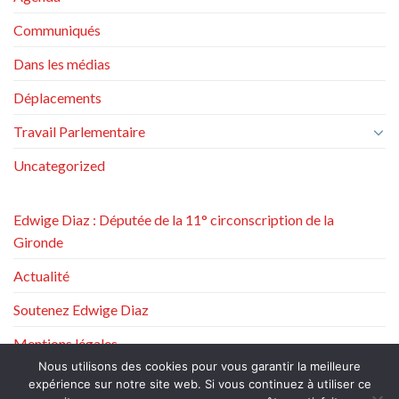
Communiqués
Dans les médias
Déplacements
Travail Parlementaire
Uncategorized
Edwige Diaz : Députée de la 11° circonscription de la
Gironde
Actualité
Soutenez Edwige Diaz
Mentions légales
Nous utilisons des cookies pour vous garantir la meilleure
Politique de protection des données à caractère personnel
expérience sur notre site web. Si vous continuez à utiliser ce