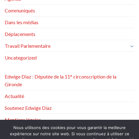
Communiqués
Dans les médias
Déplacements
Travail Parlementaire
Uncategorized
Edwige Diaz : Députée de la 11° circonscription de la
Gironde
Actualité
Soutenez Edwige Diaz
Mentions légales
Nous utilisons des cookies pour vous garantir la meilleure
Politique de protection des données à caractère personnel
expérience sur notre site web. Si vous continuez à utiliser ce