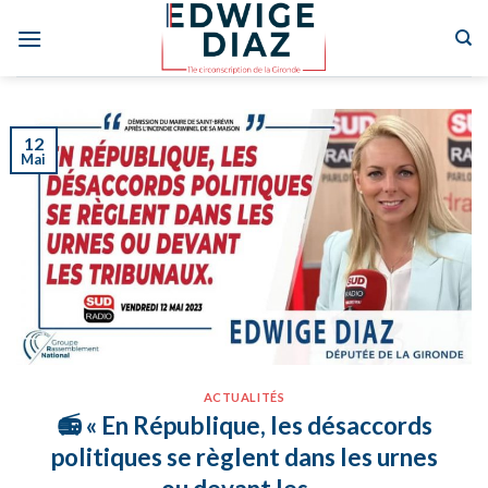
Skip
to
content
12
Mai
ACTUALITÉS
📻 « En République, les désaccords
politiques se règlent dans les urnes