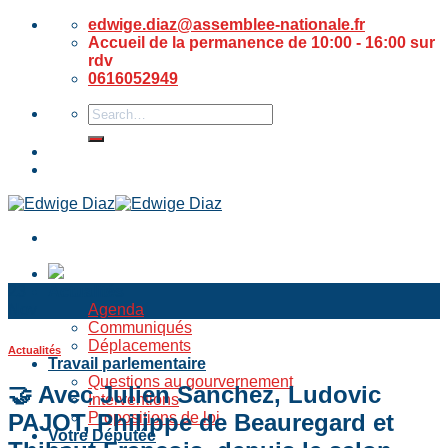
Skip
edwige.diaz@assemblee-nationale.fr
to
Accueil de la permanence de 10:00 - 16:00 sur
content
rdv
0616052949
23
Actualités
Nov
Agenda
Communiqués
Déplacements
Actualités
Travail parlementaire
Questions au gourvernement
🤝 Avec Julien Sanchez, Ludovic
Interventions
PAJOT, Philippe de Beauregard et
Propositions de loi
Votre Députée