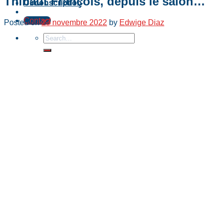
Thibaut François, depuis le salon…
Circonscription
Contact
Posted on
23 novembre 2022
by
Edwige Diaz