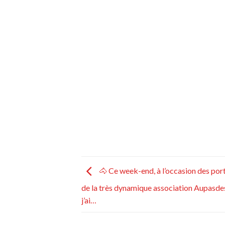
🐴 Ce week-end, à l’occasion des por
de la très dynamique association Aupasd
j’ai…