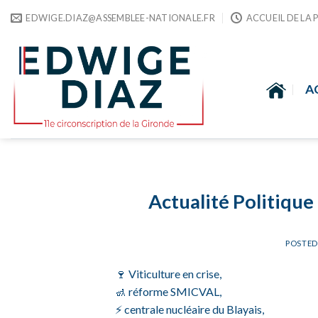
Skip
EDWIGE.DIAZ@ASSEMBLEE-NATIONALE.FR
ACCUEIL DE LA 
to
content
A
Actualité Politique
POSTE
🍷 Viticulture en crise,
🚮 réforme SMICVAL,
⚡ centrale nucléaire du Blayais,