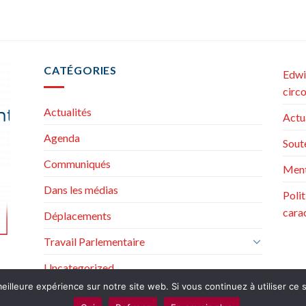
CATÉGORIES
Edwi
circ
Actualités
Actu
Agenda
Sout
Communiqués
Ment
Dans les médias
Poli
cara
Déplacements
Travail Parlementaire
Uncategorized
eilleure expérience sur notre site web. Si vous continuez à utiliser ce