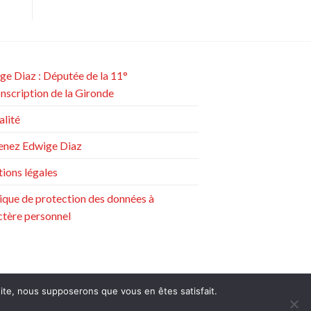
ge Diaz : Députée de la 11°
onscription de la Gironde
alité
enez Edwige Diaz
ions légales
tique de protection des données à
ctère personnel
 site, nous supposerons que vous en êtes satisfait.