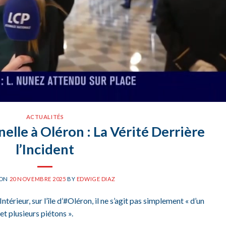
ACTUALITÉS
elle à Oléron : La Vérité Derrière
l’Incident
 ON
20 NOVEMBRE 2025
BY
EDWIGE DIAZ
ntérieur, sur l’île d’#Oléron, il ne s’agit pas simplement « d’un
et plusieurs piétons ».