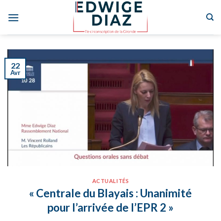
Skip
to
content
22
Avr
ACTUALITÉS
« Centrale du Blayais : Unanimité
pour l’arrivée de l’EPR 2 »