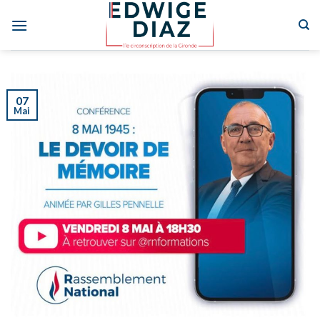
Skip
to
content
07
Mai