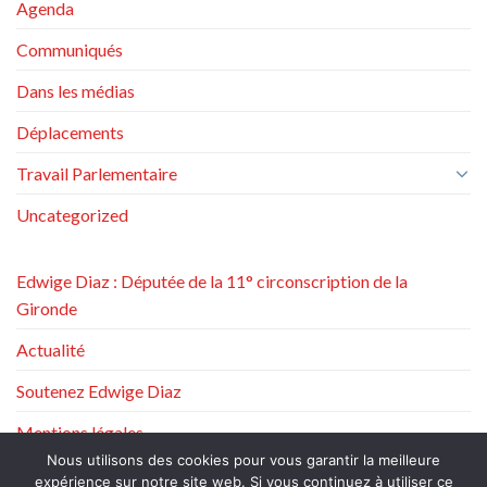
Agenda
Communiqués
Dans les médias
Déplacements
Travail Parlementaire
Uncategorized
Edwige Diaz : Députée de la 11° circonscription de la
Gironde
Actualité
Soutenez Edwige Diaz
Mentions légales
Nous utilisons des cookies pour vous garantir la meilleure
Politique de protection des données à caractère personnel
expérience sur notre site web. Si vous continuez à utiliser ce