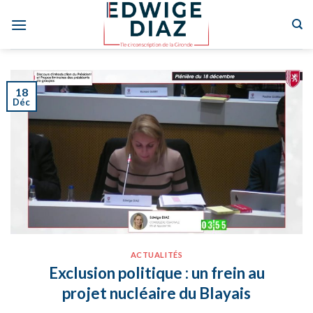
Skip
to
content
18
Déc
ACTUALITÉS
Exclusion politique : un frein au
projet nucléaire du Blayais