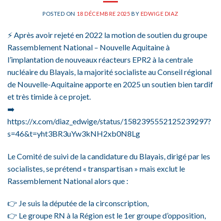
POSTED ON
18 DÉCEMBRE 2025
BY
EDWIGE DIAZ
⚡ Après avoir rejeté en 2022 la motion de soutien du groupe
Rassemblement National – Nouvelle Aquitaine à
l’implantation de nouveaux réacteurs EPR2 à la centrale
nucléaire du Blayais, la majorité socialiste au Conseil régional
de Nouvelle-Aquitaine apporte en 2025 un soutien bien tardif
et très timide à ce projet.
➡️
https://x.com/diaz_edwige/status/1582395552125239297?
s=46&t=yht3BR3uYw3kNH2xb0N8Lg
Le Comité de suivi de la candidature du Blayais, dirigé par les
socialistes, se prétend « transpartisan » mais exclut le
Rassemblement National alors que :
👉 Je suis la députée de la circonscription,
👉 Le groupe RN à la Région est le 1er groupe d’opposition,