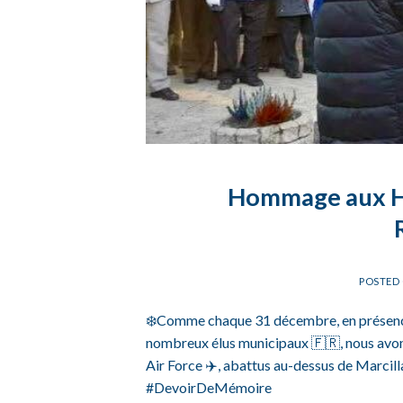
Hommage aux Hér
POSTED
❄️Comme chaque 31 décembre, en présence 
nombreux élus municipaux 🇫🇷, nous av
Air Force ✈️, abattus au-dessus de Marcill
#DevoirDeMémoire