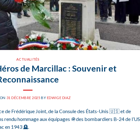
ACTUALITÉS
os de Marcillac : Souvenir et
Reconnaissance
 ON
31 DÉCEMBRE 2025
BY
EDWIGE DIAZ
de Frédérique Joint, de la Consule des États-Unis 🇺🇸 et de
ons rendu hommage aux équipages 🪖des bombardiers B-24 de l’US
ac en 1943 🪦.