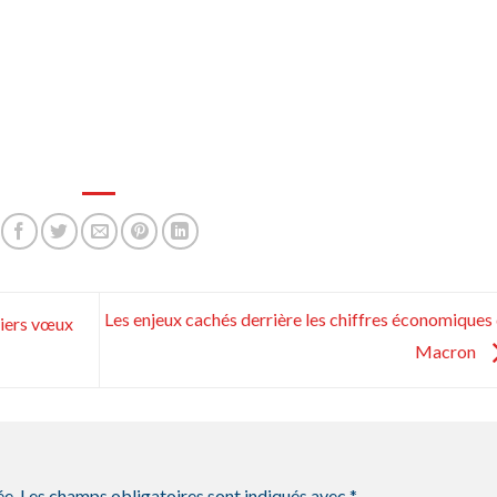
Les enjeux cachés derrière les chiffres économiques
iers vœux
Macron
ée.
Les champs obligatoires sont indiqués avec
*