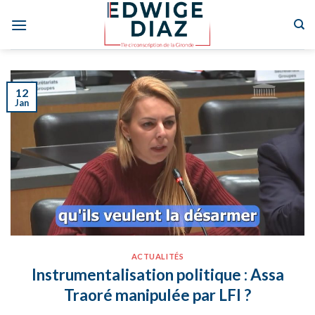
Skip
to
content
12
Jan
ACTUALITÉS
Instrumentalisation politique : Assa
Traoré manipulée par LFI ?