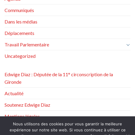
Communiqués
Dans les médias
Déplacements
Travail Parlementaire
Uncategorized
Edwige Diaz : Députée de la 11° circonscription de la
Gironde
Actualité
Soutenez Edwige Diaz
Mentions légales
Nous utilisons des cookies pour vous garantir la meilleure
Politique de protection des données à caractère personnel
expérience sur notre site web. Si vous continuez à utiliser ce