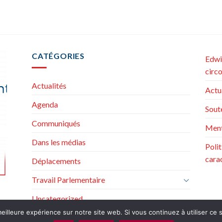
CATÉGORIES
Edwi
circ
Actualités
Actu
Agenda
Sout
Communiqués
Ment
Dans les médias
Poli
cara
Déplacements
Travail Parlementaire
Uncategorized
eilleure expérience sur notre site web. Si vous continuez à utiliser ce