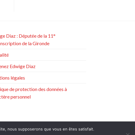
ge Diaz : Députée de la 11°
onscription de la Gironde
alité
enez Edwige Diaz
ions légales
tique de protection des données à
ctère personnel
 site, nous supposerons que vous en êtes satisfait.