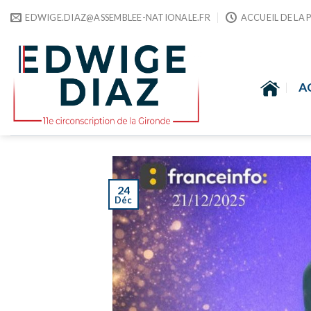
Skip
EDWIGE.DIAZ@ASSEMBLEE-NATIONALE.FR
ACCUEIL DE LA 
to
content
A
24
Déc