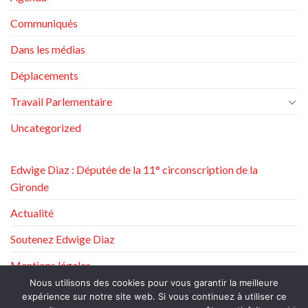
Communiqués
Dans les médias
Déplacements
Travail Parlementaire
Uncategorized
Edwige Diaz : Députée de la 11° circonscription de la
Gironde
Actualité
Soutenez Edwige Diaz
Mentions légales
Nous utilisons des cookies pour vous garantir la meilleure
Politique de protection des données à caractère personnel
expérience sur notre site web. Si vous continuez à utiliser ce