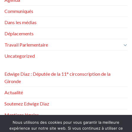
Communiqués
Dans les médias
Déplacements
Travail Parlementaire
Uncategorized
Edwige Diaz : Députée de la 11° circonscription de la
Gironde
Actualité
Soutenez Edwige Diaz
Mentions légales
Nous utilisons des cookies pour vous garantir la meilleure
Politique de protection des données à caractère personnel
expérience sur notre site web. Si vous continuez à utiliser ce