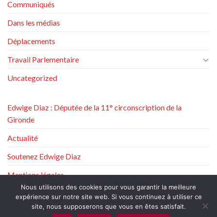
Communiqués
Dans les médias
Déplacements
Travail Parlementaire
Uncategorized
Edwige Diaz : Députée de la 11° circonscription de la
Gironde
Actualité
Soutenez Edwige Diaz
Mentions légales
Nous utilisons des cookies pour vous garantir la meilleure
Politique de protection des données à caractère personnel
expérience sur notre site web. Si vous continuez à utiliser ce
site, nous supposerons que vous en êtes satisfait.