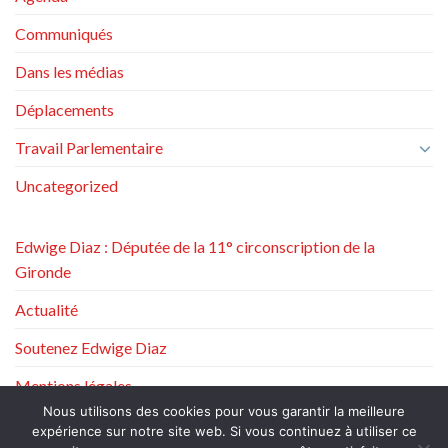
Communiqués
Dans les médias
Déplacements
Travail Parlementaire
Uncategorized
Edwige Diaz : Députée de la 11° circonscription de la
Gironde
Actualité
Soutenez Edwige Diaz
Mentions légales
Nous utilisons des cookies pour vous garantir la meilleure
Politique de protection des données à caractère personnel
expérience sur notre site web. Si vous continuez à utiliser ce