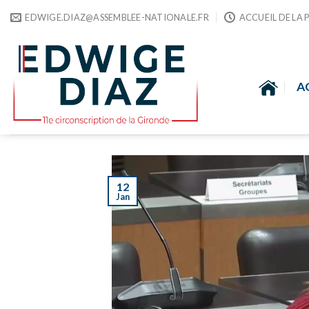
Skip
EDWIGE.DIAZ@ASSEMBLEE-NATIONALE.FR
ACCUEIL DE LA 
to
content
A
12
Jan