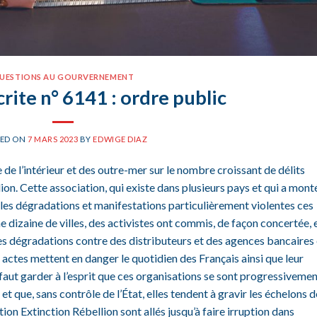
UESTIONS AU GOURVERNEMENT
rite n° 6141 : ordre public
TED ON
7 MARS 2023
BY
EDWIGE DIAZ
e l’intérieur et des outre-mer sur le nombre croissant de délits
on. Cette association, qui existe dans plusieurs pays et qui a mont
 les dégradations et manifestations particulièrement violentes ces
e dizaine de villes, des activistes ont commis, de façon concertée, 
s dégradations contre des distributeurs et des agences bancaires 
Ces actes mettent en danger le quotidien des Français ainsi que leur
l faut garder à l’esprit que ces organisations se sont progressiveme
 que, sans contrôle de l’État, elles tendent à gravir les échelons d
ation Extinction Rébellion sont allés jusqu’à faire irruption dans