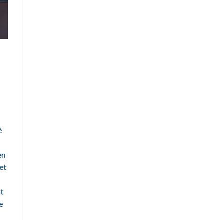
é
en
et
nt
e