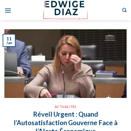
Skip
to
content
11
Jan
ACTUALITÉS
Réveil Urgent : Quand
l’Autosatisfaction Gouverne Face à