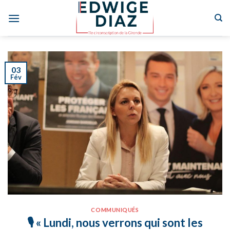
Skip
to
content
03
Fév
COMMUNIQUÉS
🎙 « Lundi, nous verrons qui sont les