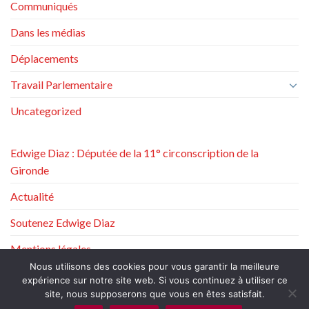
Communiqués
Dans les médias
Déplacements
Travail Parlementaire
Uncategorized
Edwige Diaz : Députée de la 11° circonscription de la
Gironde
Actualité
Soutenez Edwige Diaz
Mentions légales
Nous utilisons des cookies pour vous garantir la meilleure
Politique de protection des données à caractère personnel
expérience sur notre site web. Si vous continuez à utiliser ce
site, nous supposerons que vous en êtes satisfait.